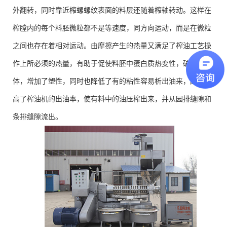
外翻转，同时靠近榨螺螺纹表面的料层还随着榨轴转动。这样在
榨膛内的每个料胚微粒都不是等速度，同方向运动，而是在微粒
之间也存在着相对运动。由摩擦产生的热量又满足了榨油工艺操
作上所必须的热量，有助于促使料胚中蛋白质热变性，破坏了胶
体，增加了塑性，同时也降低了有的粘性容易析出油来，因而提
高了榨油机的出油率，使有料中的油压榨出来，并从园排缝隙和
条排缝隙流出。