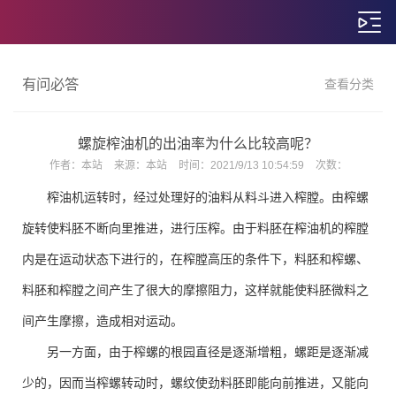
有问必答
查看分类
螺旋榨油机的出油率为什么比较高呢？
作者：
本站
来源：
本站
时间：
2021/9/13 10:54:59
次数：
榨油机运转时，经过处理好的油料从料斗进入榨膛。由榨螺
旋转使料胚不断向里推进，进行压榨。由于料胚在榨油机的榨膛
内是在运动状态下进行的，在榨膛高压的条件下，料胚和榨螺、
料胚和榨膛之间产生了很大的摩擦阻力，这样就能使料胚微料之
间产生摩擦，造成相对运动。
另一方面，由于榨螺的根园直径是逐渐增粗，螺距是逐渐减
少的，因而当榨螺转动时，螺纹使劲料胚即能向前推进，又能向