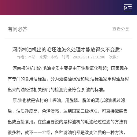
有问必答
查看分类
河南榨油机出的毛坯油怎么处理才能放得久不变质？
作者：
本站
来源：
本站
时间：
2020/3/31 21:01:06
次数：
河南
榨油机出的毛油变质主要是由于油脂氧化引起；国家现在
有专门的食用油标准，分为灌装油标准和原.油标准家用榨油及榨
出来的油经过相关部门的检测完全符合原.油的标准。
原.油也就是农村的土榨油，用脱磷、脱渣的离心滤油机过滤
后，油质净度高，色泽清亮，达到国家二级标准，可直接罐装售
出或直接食用。在这里要说的是榨油机的毛油经过过滤的方法有
很多种，就不一一介绍，各种滤油机都是改变油质的一种方法，