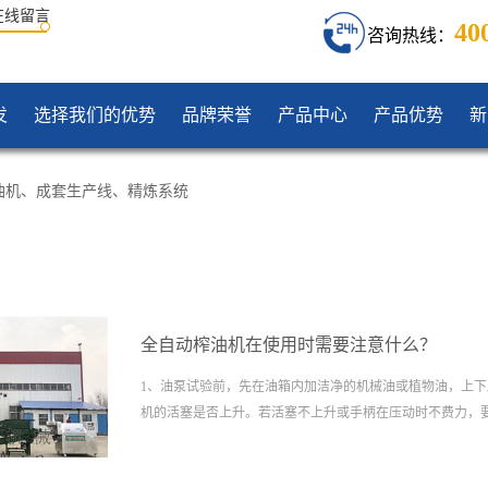
在线留言
40
咨询热线：
发
选择我们的优势
品牌荣誉
产品中心
产品优势
新
油机
、
成套生产线
、
精炼系统
全自动榨油机在使用时需要注意什么？
1、油泵试验前，先在油箱内加洁净的机械油或植物油，上
机的活塞是否上升。若活塞不上升或手柄在压动时不费力，
门，并排除管路中的空气。