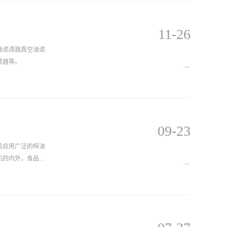
11-26
油滤清器真空油滤
清器等。
→
09-23
前应用广泛的榨油
机的内外，食品加
→
机设备应该如何清