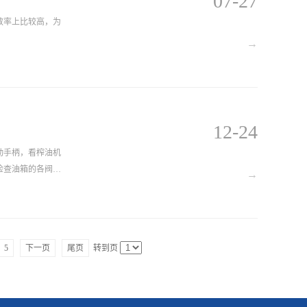
07-27
效率上比较高，为
→
12-24
动手柄，看榨油机
检查油箱的各阀
→
5
下一页
尾页
转到页