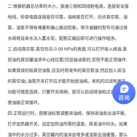
二:根据机器总功率的大小，接通三相和四线制电源，连接安全接
地线，检查电路连接是否可靠，油阀是否打开，对点真空泵、油
泵、油泵不得有堵塞和偏心振动现象。带冷凝器的型号可通过排
水阀将自来水注入蓄水室，配制正确后即可进行操作程序。
三:启动真空泵,真空负压-0.08 MPa的表面,可以打开吸入阀油,直
到油的真空罐油渍中心线位置(切忌抽油泵的,否则不能正常操作,
如果错误的吸真空油泵,应及时将发布的真空泵油,然后加入适当
的真空油),油泵开关打开后才能开始放油阀。本机的过滤和再生
功能可随意选择。只要开关球阀，就可以启动排油和过滤杂质，
使油路正常循环。
四:正常运行时，观察油标管调整进油阀，保持进油和出油平衡，
打开加热器开关，设定加热油所需的温度，挥发油中的水。如果
油中的水分过多，真空罐内的油沫会增多或油泵出油缓慢，那么