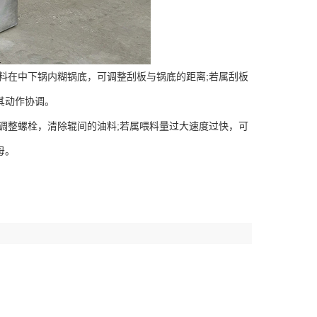
料在中下锅内糊锅底，可调整刮板与锅底的距离;若属刮板
其动作协调。
调整螺栓，清除辊间的油料;若属喂料量过大速度过快，可
母。