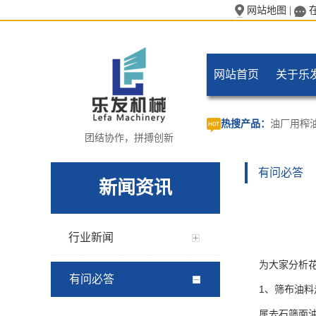
网站地图
|
网站首页
关于乐
热搜产品：
油厂用榨
团结协作，拼搏创新
有问必答
新闻资讯
行业新闻
为大家分析
有问必答
1、筛布油
属去石筛面