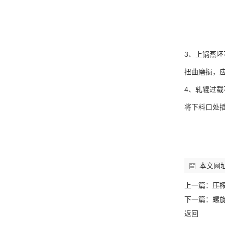
3、上锅蒸
扭曲磨损，
4、轧辊过
将下料口处
本文网
上一篇：
压
下一篇：
螺
返回