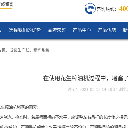
在线留言
40
咨询热线：
发
选择我们的优势
品牌荣誉
产品中心
产品优势
新
油机
、
成套生产线
、
精炼系统
在使用花生榨油机过程中，堵塞
时间：2021-08-13 14:36:14
浏览
花生榨油机堵塞的因素：
料走单边。检查时，若属筛面横向不水平，应调整左右吊杆的长度使之相等
油料走单边，可调整机架使之水平;若属气流不均匀，可调整风箱的调风板