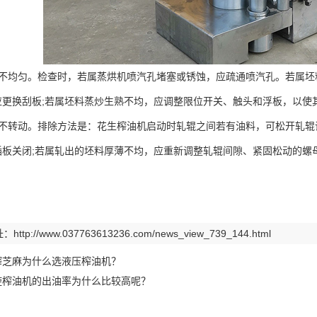
坯不均匀。检查时，若属蒸烘机喷汽孔堵塞或锈蚀，应疏通喷汽孔。若属坯
应更换刮板;若属坯料蒸炒生熟不均，应调整限位开关、触头和浮板，以使
载不转动。排除方法是：花生榨油机启动时轧辊之间若有油料，可松开轧辊
插板关闭;若属轧出的坯料厚薄不均，应重新调整轧辊间隙、紧固松动的螺
址：
http://www.037763613236.com/news_view_739_144.html
榨芝麻为什么选液压榨油机？
旋榨油机的出油率为什么比较高呢？