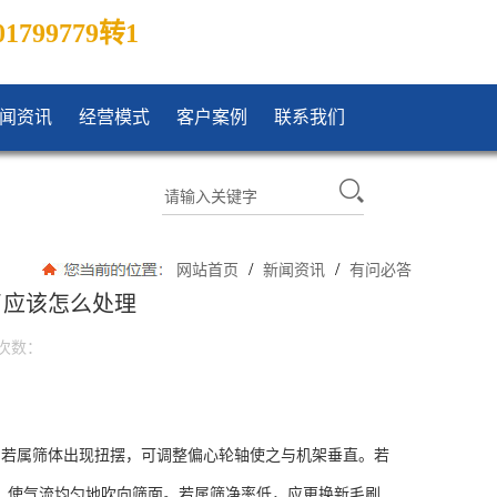
01799779转1
闻资讯
经营模式
客户案例
联系我们
/
/
网站首页
新闻资讯
有问必答
了应该怎么处理
次数：
;若属筛体出现扭摆，可调整偏心轮轴使之与机架垂直。若
，使气流均匀地吹向筛面。若属筛净率低，应更换新毛刷