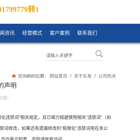
01799779转1
闻资讯
经营模式
客户案例
联系我们
/
/
网站首页
关于乐发
公司热点
的声明
次数：
化违禁词”相关规定，且已竭力规避使用相关“违禁词”（如
禁词修改，如果还有遗漏修改的“极限化”违禁词用在本公
人员均表示知悉，否则请放弃访问。