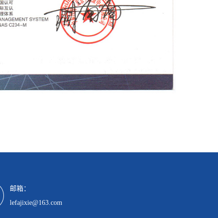
邮箱：
lefajixie@163.com